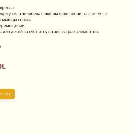
кресла:
рму тела человека в любом положении, за счет чего
я мышцы спины.
перемещении.
 для детей за счёт отсутствия острых элементов.
7
DL
n coş