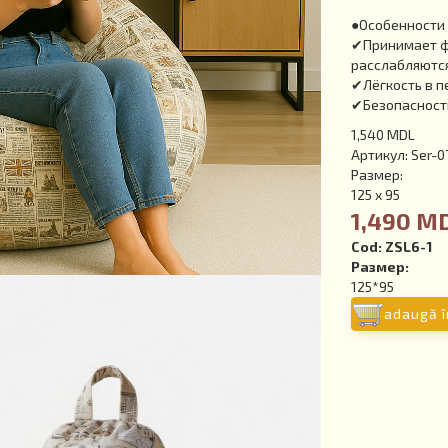
●Особенности 
✔Принимает фо
расслабляютс
✔Лёгкость в 
✔Безопасность
1,540 MDL
Артикул: Ser-0
Размер:
125 x 95
1,490 M
Cod:
ZSL6-1
Размер:
125*95
adaugă î