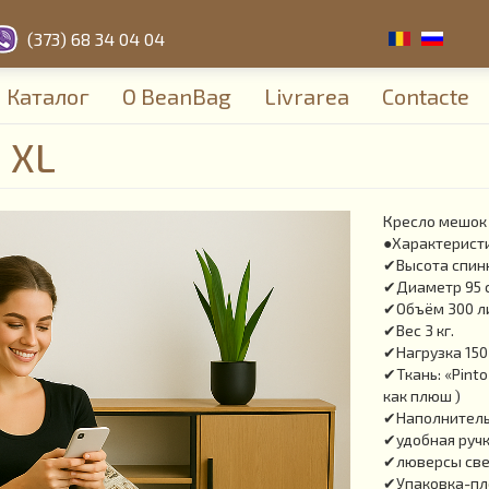
(373) 68 34 04 04
Каталог
О BeanBag
Livrarea
Contacte
 XL
Кресло мешок 
●Характерист
✔Высота спинк
✔Диаметр 95 
✔Объём 300 л
✔Вес 3 кг.
✔Нагрузка 150 
✔Ткань: «Pinto
как плюш )
✔Наполнитель:
✔удобная ручк
✔люверсы све
✔Упаковка-пл