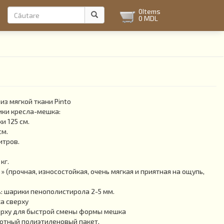
Formular
0
Items
0 MDL
de
Căutare
căutare
из мягкой ткани Pinto
ики кресла-мешка:
и 125 см.
см.
итров.
кг.
 » (прочная, износостойкая, очень мягкая и приятная на ощупь,
 шарики пенополистирола 2-5 мм.
а сверху
рху для быстрой смены формы мешка
отный полиэтиленовый пакет.