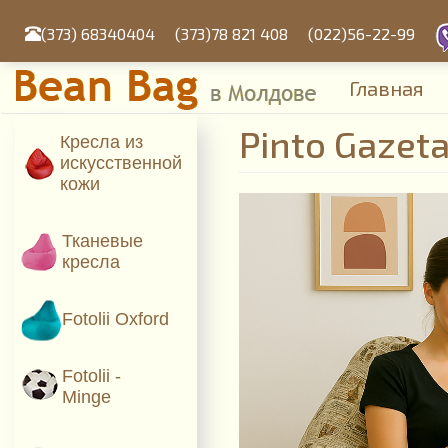
Mergi
la
(373) 68340404
(373)78 821 408
(022)56-22-99
conţinutul
principal
Главная
Pinto Gazeta
Кресла из
искусcтвенной
кожи
Тканевые
кресла
Fotolii Oxford
Fotolii -
Minge