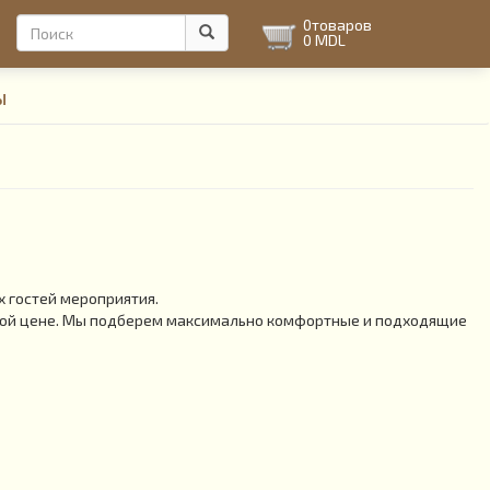
Форма
0
товаров
0 MDL
поиска
Поиск
ы
 гостей мероприятия.
пной цене. Мы подберем максимально комфортные и подходящие