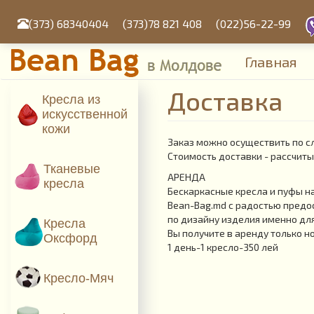
Перейти
к
(373) 68340404
(373)78 821 408
(022)56-22-99
основному
содержанию
Главная
Доставка
Кресла из
искусcтвенной
кожи
Заказ можно осуществить по с
Стоимость доставки - рассчиты
Тканевые
АРЕНДА
кресла
Бескаркасные кресла и пуфы н
Bean-Bag.md с радостью предо
по дизайну изделия именно дл
Кресла
Вы получите в аренду только н
Оксфорд
1 день-1 кресло-350 лей
Кресло-Мяч