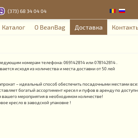
(373) 68 34 04 04
Каталог
О BeanBag
Доставка
Контакт
ледующим номерам телефона: 069142814 или 078142814 .
вается исходя из количества и места доставки от 50 лей
апрокат – идеальный способ обеспечить посадочными местами всех
ставляет богатый ассортимент кресел и пуфов в аренду по досту
я вашего мероприятия в необходимом количестве!
овое кресло в заводской упаковке !