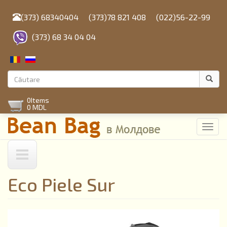
Mergi
la
(373) 68340404
(373)78 821 408
(022)56-22-99
conţinutul
principal
(373) 68 34 04 04
Formular
de
Căutare
0
Items
căutare
0 MDL
Toggl
navig
Eco Piele Sur