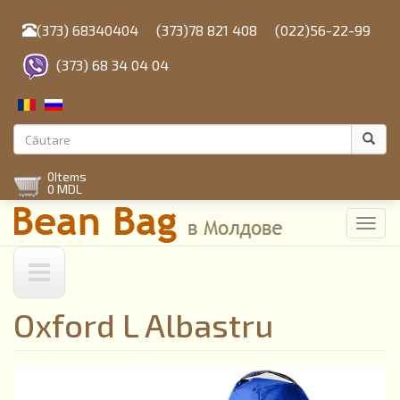
Mergi
la
(373) 68340404
(373)78 821 408
(022)56-22-99
conţinutul
principal
(373) 68 34 04 04
Formular
de
Căutare
0
Items
căutare
0 MDL
Toggl
navig
Oxford L Albastru