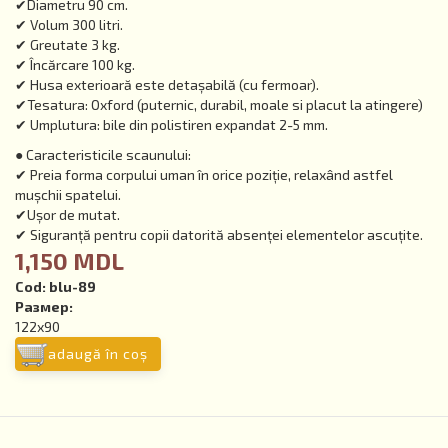
✔Diametru 90 cm.
✔ Volum 300 litri.
✔ Greutate 3 kg.
✔ Încărcare 100 kg.
✔ Husa exterioară este detașabilă (cu fermoar).
✔Tesatura: Oxford (puternic, durabil, moale si placut la atingere)
✔ Umplutura: bile din polistiren expandat 2-5 mm.
● Caracteristicile scaunului:
✔ Preia forma corpului uman în orice poziție, relaxând astfel
mușchii spatelui.
✔Ușor de mutat.
✔ Siguranță pentru copii datorită absenței elementelor ascuțite.
1,150 MDL
Cod:
blu-89
Размер:
122х90
adaugă în coş