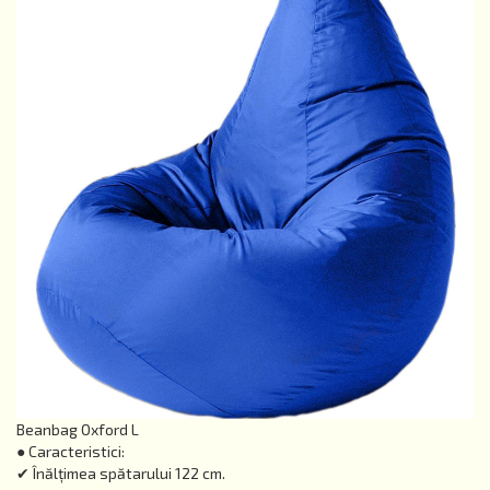
Beanbag Oxford L
● Caracteristici:
✔ Înălțimea spătarului 122 cm.