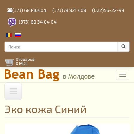
Перейти
к
(373) 68340404
(373)78 821 408
(022)56-22-99
основному
содержанию
(373) 68 34 04 04
Форма
поиска
Поиск
0
товаров
0 MDL
Toggl
navig
Эко кожа Синий