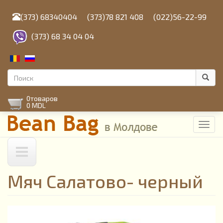
Перейти
к
(373) 68340404
(373)78 821 408
(022)56-22-99
основному
содержанию
(373) 68 34 04 04
Форма
поиска
Поиск
0
товаров
0 MDL
Toggl
navig
Мяч Салатово- черный