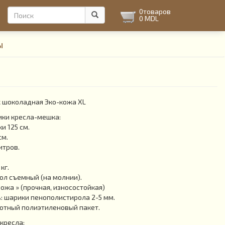
Форма
0
товаров
0 MDL
поиска
Поиск
ы
 шоколадная Эко-кожа XL
ики кресла-мешка:
и 125 см.
см.
итров.
кг.
л съемный (на молнии).
Кожа » (прочная, износостойкая)
 шарики пенополистирола 2-5 мм.
отный полиэтиленовый пакет.
кресла: