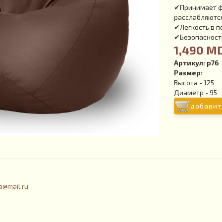
✔Принимает фо
расслабляютс
✔Лёгкость в 
✔Безопасность
1,490 M
Артикул:
р76
Размер:
Высота - 125
Диаметр - 95
добавит
a@mail.ru