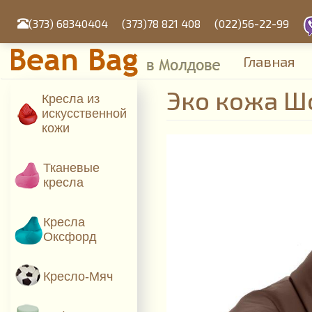
Перейти
к
(373) 68340404
(373)78 821 408
(022)56-22-99
основному
содержанию
Главная
Эко кожа Ш
Кресла из
искусcтвенной
кожи
Тканевые
кресла
Кресла
Оксфорд
Кресло-Мяч