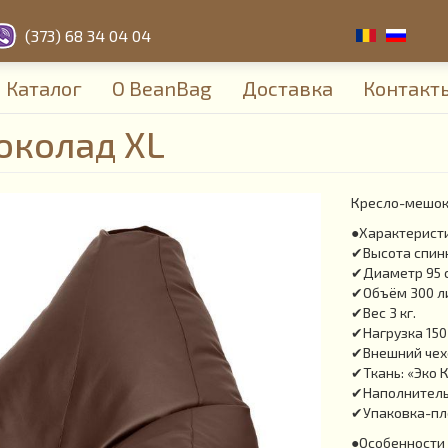
(373) 68 34 04 04
Каталог
О BeanBag
Доставка
Контакт
околад XL
Кресло-мешок
●Характерист
✔Высота спинк
✔Диаметр 95 
✔Объём 300 л
✔Вес 3 кг.
✔Нагрузка 150 
✔Внешний чехо
✔Ткань: «Эко 
✔Наполнитель:
✔Упаковка-пл
●Особенности 