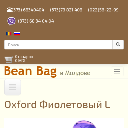
Перейти
к
(373) 68340404
(373)78 821 408
(022)56-22-99
основному
содержанию
(373) 68 34 04 04
Форма
поиска
Поиск
0
товаров
0 MDL
Toggl
navig
Oxford Фиолетовый L