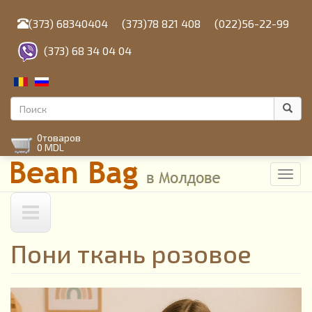
Перейти
к
(373) 68340404
(373)78 821 408
(022)56-22-99
основному
содержанию
(373) 68 34 04 04
Форма
поиска
Поиск
0
товаров
0 MDL
Toggl
navig
Пони ткань розовое