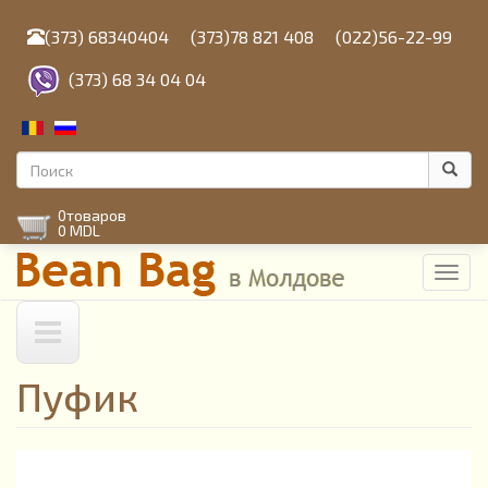
Перейти
к
(373) 68340404
(373)78 821 408
(022)56-22-99
основному
содержанию
(373) 68 34 04 04
Форма
поиска
Поиск
0
товаров
0 MDL
Toggl
navig
Пуфик