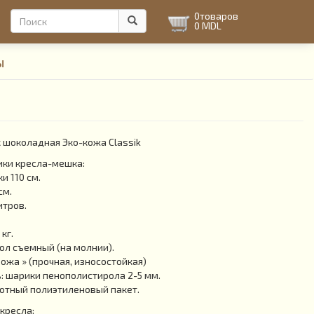
Форма
0
товаров
0 MDL
поиска
Поиск
ы
шоколадная Эко-кожа Classik
ики кресла-мешка:
и 110 см.
см.
итров.
кг.
л съемный (на молнии).
Кожа » (прочная, износостойкая)
 шарики пенополистирола 2-5 мм.
отный полиэтиленовый пакет.
кресла: