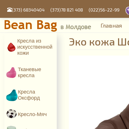
Перейти
к
(373) 68340404
(373)78 821 408
(022)56-22-99
основному
содержанию
Главная
Эко кожа Ш
Кресла из
искусcтвенной
кожи
Тканевые
кресла
Кресла
Оксфорд
Кресло-Мяч