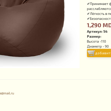
✔Принимает фо
расслабляютс
✔Лёгкость в 
✔Безопасность
1,290 M
Артикул:
54
Размер:
Высота -110
Диаметр - 90
добавит
a@mail.ru