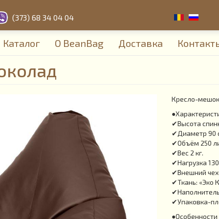
(373) 68 34 04 04
Каталог
О BeanBag
Доставка
Контакт
околад
Кресло-мешок 
●Характерист
✔Высота спинк
✔Диаметр 90 
✔Объём 250 л
✔Вес 2 кг.
✔Нагрузка 130 
✔Внешний чехо
✔Ткань: «Эко 
✔Наполнитель:
✔Упаковка-пл
●Особенности 