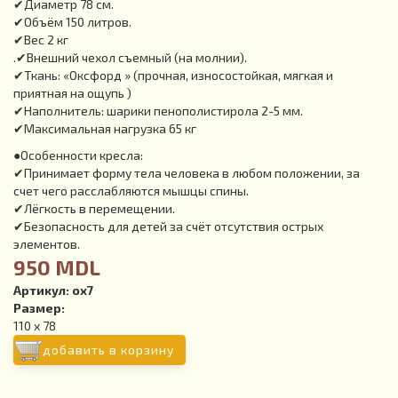
✔Диаметр 78 см.
✔Объём 150 литров.
✔Вес 2 кг
.✔Внешний чехол съемный (на молнии).
✔Ткань: «Оксфорд » (прочная, износостойкая, мягкая и
приятная на ощупь )
✔Наполнитель: шарики пенополистирола 2-5 мм.
✔Максимальная нагрузка 65 кг
●Особенности кресла:
✔Принимает форму тела человека в любом положении, за
счет чего расслабляются мышцы спины.
✔Лёгкость в перемещении.
✔Безопасность для детей за счёт отсутствия острых
элементов.
950 MDL
Артикул:
ox7
Размер:
110 x 78
добавить в корзину