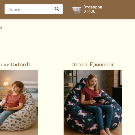
Форма
0
товаров
0 MDL
поиска
Поиск
ы
ки Oxford L
Oxford Единорог