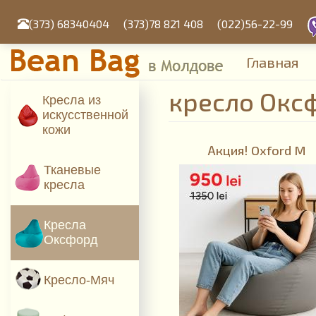
Перейти
к
(373) 68340404
(373)78 821 408
(022)56-22-99
основному
содержанию
Главная
кресло Окс
Кресла из
искусcтвенной
кожи
Акция! Oxford M
Тканевые
кресла
Кресла
Оксфорд
Кресло-Мяч