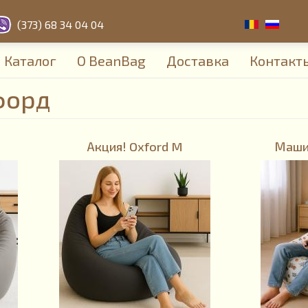
(373) 68 34 04 04
Каталог
О BeanBag
Доставка
Контакт
форд
Акция! Oxford M
Машин