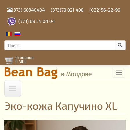
Перейти
к
(373) 68340404
(373)78 821 408
(022)56-22-99
основному
содержанию
(373) 68 34 04 04
Форма
поиска
Поиск
0
товаров
0 MDL
Toggl
navig
Эко-кожа Капучино XL