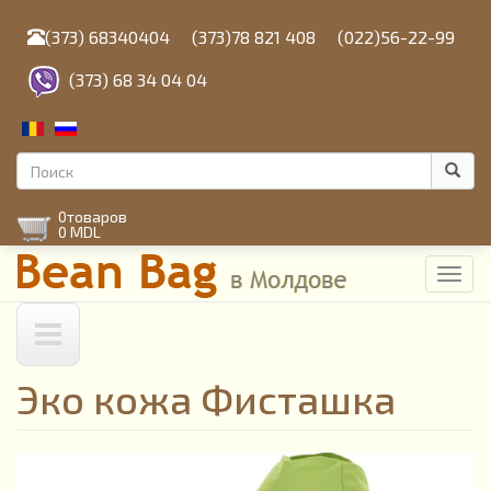
Перейти
к
(373) 68340404
(373)78 821 408
(022)56-22-99
основному
содержанию
(373) 68 34 04 04
Форма
поиска
Поиск
0
товаров
0 MDL
Toggl
navig
Эко кожа Фисташка