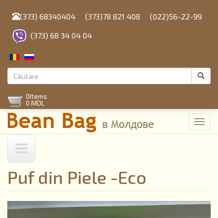
Mergi
la
(373) 68340404
(373)78 821 408
(022)56-22-99
conţinutul
principal
(373) 68 34 04 04
Formular
de
Căutare
0
Items
căutare
0 MDL
Toggl
navig
Puf din Piele -Eco