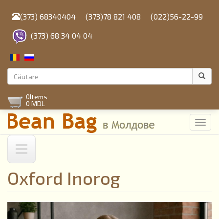
Mergi
la
(373) 68340404
(373)78 821 408
(022)56-22-99
conţinutul
principal
(373) 68 34 04 04
Formular
de
Căutare
0
Items
căutare
0 MDL
Toggl
navig
Oxford Inorog