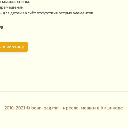
я мышцы спины.
перемещении.
 для детей за счёт отсутствия острых элементов.
L
78
ь в корзину
2010-2021 © bean-bag.md - кресло-мешки в Кишиневе.