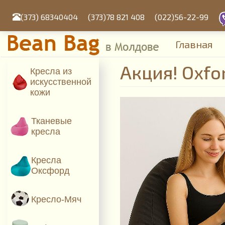
Перейти
к
(373) 68340404
(373)78 821 408
(022)56-22-99
основному
содержанию
Главная
Акция! Oxfo
Кресла из
искусcтвенной
кожи
Тканевые
кресла
Кресла
Оксфорд
Кресло-Мяч