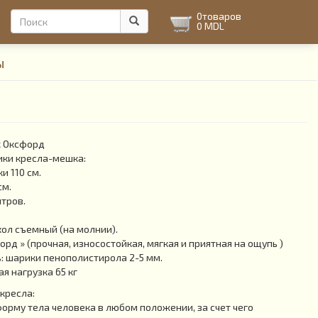
Форма
0
товаров
0 MDL
поиска
Поиск
ы
 Оксфорд
ики кресла-мешка:
и 110 см.
см.
тров.
ол съемный (на молнии).
рд » (прочная, износостойкая, мягкая и приятная на ощупь )
 шарики пенополистирола 2-5 мм.
 нагрузка 65 кг
кресла:
рму тела человека в любом положении, за счет чего