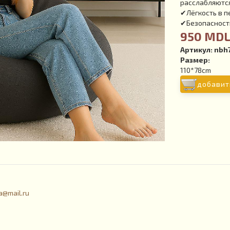
расслабляютс
✔Лёгкость в 
✔Безопасность
950 MD
Артикул:
nbh
Размер:
110*78cm
добавит
a@mail.ru