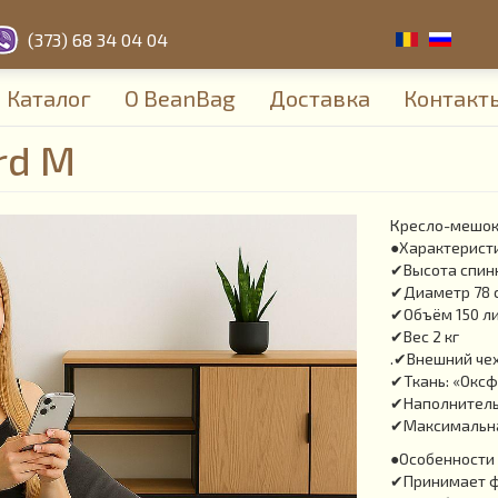
(373) 68 34 04 04
Каталог
О BeanBag
Доставка
Контакт
rd M
Кресло-мешок
●Характерист
✔Высота спинк
✔Диаметр 78 
✔Объём 150 ли
✔Вес 2 кг
.✔Внешний чех
✔Ткань: «Оксфо
✔Наполнитель:
✔Максимальная
●Особенности 
✔Принимает фо