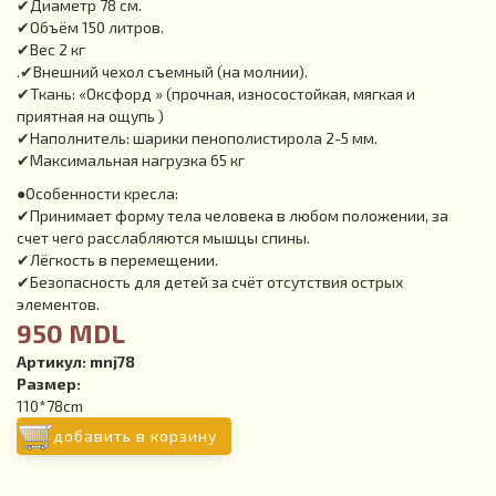
✔Диаметр 78 см.
✔Объём 150 литров.
✔Вес 2 кг
.✔Внешний чехол съемный (на молнии).
✔Ткань: «Оксфорд » (прочная, износостойкая, мягкая и
приятная на ощупь )
✔Наполнитель: шарики пенополистирола 2-5 мм.
✔Максимальная нагрузка 65 кг
●Особенности кресла:
✔Принимает форму тела человека в любом положении, за
счет чего расслабляются мышцы спины.
✔Лёгкость в перемещении.
✔Безопасность для детей за счёт отсутствия острых
элементов.
950 MDL
Артикул:
mnj78
Размер:
110*78cm
добавить в корзину